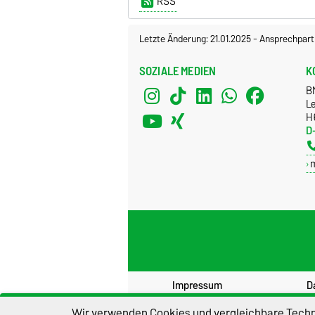
RSS
Letzte Änderung: 21.01.2025
-
Ansprechpart
SOZIALE MEDIEN
K
B
Le
H
D
Impressum
D
Wir verwenden Cookies und vergleichbare Techno