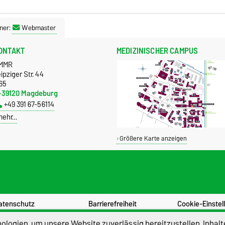
ner:
Webmaster
ONTAKT
MEDIZINISCHER CAMPUS
MMR
ipziger Str. 44
65
-39120 Magdeburg
+49 391 67-56114
mehr…
Größere Karte anzeigen
atenschutz
Barrierefreiheit
Cookie-Einstel
logien, um unsere Website zuverlässig bereitzustellen, Inhalt