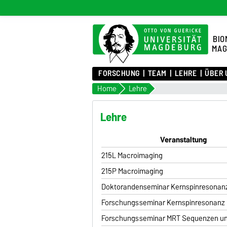
BIO
MAG
FORSCHUNG
TEAM
LEHRE
ÜBER 
Home
Lehre
Lehre
Veranstaltung
215L Macroimaging
215P Macroimaging
Doktorandenseminar Kernspinresonan
Forschungsseminar Kernspinresonanz
Forschungsseminar MRT Sequenzen u