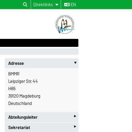
Direktlinks
EN
Adresse
‣
BMMR
Leipziger Str. 44
H65
39120 Magdeburg
Deutschland
‣
Abteilungsleiter
‣
Sekretariat
Prof. Oliver Speck