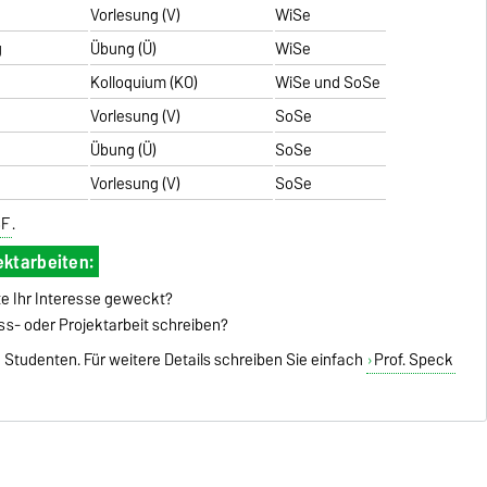
Vorlesung (V)
WiSe
g
Übung (Ü)
WiSe
Kolloquium (KO)
WiSe und SoSe
Vorlesung (V)
SoSe
Übung (Ü)
SoSe
Vorlesung (V)
SoSe
SF
.
ktarbeiten:
 Ihr Interesse geweckt?
ss- oder Projektarbeit schreiben?
 Studenten. Für weitere Details schreiben Sie einfach
Prof. Speck