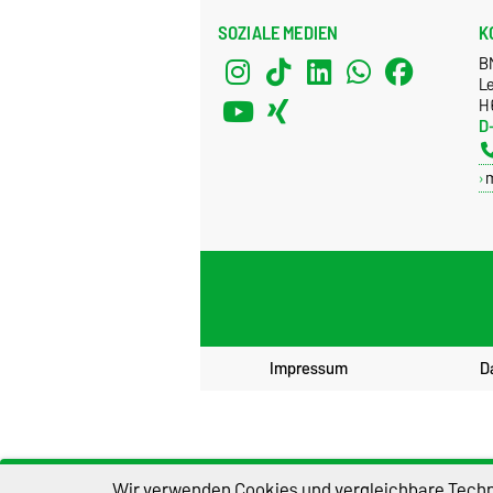
SOZIALE MEDIEN
K
B
Le
H
D
Impressum
D
Wir verwenden Cookies und vergleichbare Techno