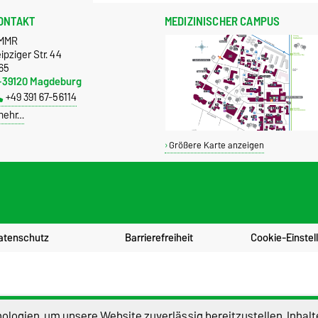
ONTAKT
MEDIZINISCHER CAMPUS
MMR
ipziger Str. 44
65
-39120 Magdeburg
+49 391 67-56114
mehr…
Größere Karte anzeigen
atenschutz
Barrierefreiheit
Cookie-Einstel
logien, um unsere Website zuverlässig bereitzustellen, Inhalt