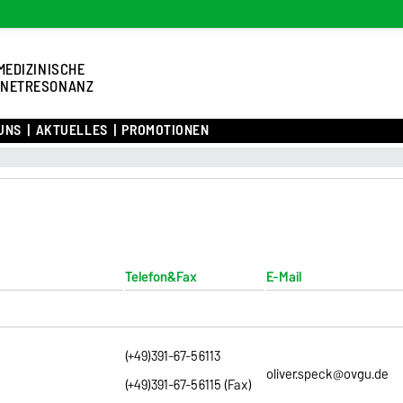
MEDIZINISCHE
NETRESONANZ
UNS
AKTUELLES
PROMOTIONEN
Telefon&Fax
E-Mail
(+49)391-67-56113
oliver.speck@ovgu.de
(+49)391-67-56115 (Fax)