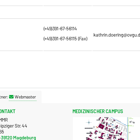
(+49)391-67-56114
kathrin.doering@ovgu.
(+49)391-67-56115 (Fax)
tner:
Webmaster
ONTAKT
MEDIZINISCHER CAMPUS
MMR
ipziger Str. 44
65
-39120 Magdeburg